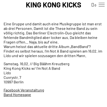
KING KONG KICKS
0
Eine Gruppe und damit auch eine Musikgruppe ist man erst
ab drei Personen. Damit ist die These keine Band zu sein
völlig richtig. Das Berliner Electrolin-Duo gleicht das
fehlende Bandmitglied aber locker aus. Da bleiben keine
Fragen offen… Naja, bis auf eine.
Warum heisst das aktuelle dritte Album „BandBand“?
Findet es selbst heraus. I’m Not A Band spielen am 16.02. im
Lido und wir spielen sozusagen den dritten Mann.
Samstag, 16.02. // Big Bäähm Kreuzberg
King Kong Kicks w/ I’m Not A Band
Lido
Cuvrystr. 7
10997 Berlin
Facebook Veranstaltung
Band Homepage