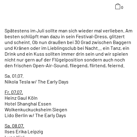
0
Spätestens im Juli sollte man sich wieder mal verlieben. Am
besten schlüpft man dazu in sein Festival-Dress, glitzert
und scheint. Ob nun draußen bei 30 Grad zwischen Baggern
und Kränen oder im Lieblingsclub bei Nacht… ein Tanz, ein
Drink und ein Kuss sollten immer drin sein und wir spielen
nicht nur gern auf der Flügelposition sondern auch noch
den frischen Open-Air-Sound, fliegend, flirtend, feiernd.
Sa. 01.07.
Nikola Tesla w/ The Early Days
Fr. 07.07.
Heinz Gaul Köln
Hotel Shanghai Essen
Wolkenkuckucksheim Siegen
Lido Berlin w/ The Early Days
Sa. 08.07.
Ilses Erika Leipzig