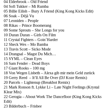
04 Elderbrook – Old Friend
04 Sofi Tukker – Mi Rumba
05 Billie Eilish – Bury A Friend (King Kong Kicks Edit)
06 Soak – Déjà Vu
07 Leoniden – People
08 Rikas – Prince Boomerang
09 Some Sprouts – She Longs for you
10 Duran Duran – Girls On Film
11 Crystal Fighters – Goin´Harder
12 Sheck Wes – Mo Bamba
13 Travis Scott – Sicko Mode
14 Drangsal – Magst Du Mich…
15 SYML – Clean Eyes
16 Sam Fender – Dead Boys
17 Giant Rooks – 100 mg
18 Von Wegen Lisbeth – Alexa gib mir mein Geld zurück
19 Gerry Reed – It’ll All Be Over (DJ Koze Remix)
20 Parcels – Lightenup (Breakbot Remix)
21 Mark Ronson ft. Lykke Li – Late Night Feelings (Krystal
Klear Mix)
22 Gerogia – About Work The Dancefloor (King Kong Kicks
Edit)
23 Bilderbuch – Frisbee